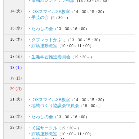
・
市胸部レントゲン検診
（13：30～14：30）
14 (火)
・
IOXスマイル3B教室
（14：30～15：30）
・
手芸の会
（9：30～）
15 (水)
・
たわしの会
（13：30～16：00）
16 (木)
・
タブレットかふぇ
（13：30～15：30）
・
貯筋運動教室
（10：00～11：00）
17 (金)
・
生涯学習推進委員会
（19：30～）
18 (土)
19 (日)
20 (月)
21 (火)
・
IOXスマイル3B教室
（14：30～15：30）
・
地域づくり協議会役員会
（19：00～）
22 (水)
・
たわしの会
（13：30～16：00）
23 (木)
・
民謡サークル
（19：30～）
・
貯筋運動教室
（10：00～11：00）