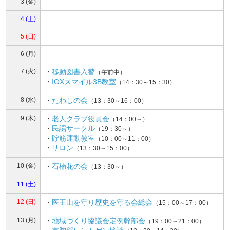
3 (金)
4 (土)
5 (日)
6 (月)
7 (火)
・
移動図書入替
（午前中）
・
IOXスマイル3B教室
（14：30～15：30）
8 (水)
・
たわしの会
（13：30～16：00）
9 (木)
・
老人クラブ役員会
（14：00～）
・
民謡サークル
（19：30～）
・
貯筋運動教室
（10：00～11：00）
・
サロン
（13：30～15：00）
10 (金)
・
石楠花の会
（13：30～）
11 (土)
12 (日)
・
医王山を守り歴史を守る会総会
（15：00～17：00）
13 (月)
・
地域づくり協議会定例幹部会
（19：00～21：00）