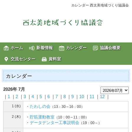
カレンダー 西太美地域づくり協議会
ホーム
新着情報
カレンダー
協議会概要
交流センター
資料室
カレンダー
2026年 7月
｜
1
｜
2
｜
3
｜
4
｜
5
｜
6
｜
7
｜
8
｜
9
｜
10
｜
11
｜
12
｜
1 (水)
・
たわしの会
（13：30～16：00）
2 (木)
・
貯筋運動教室
（10：00～11：00）
・
データデンター工事説明会
（19：00～）